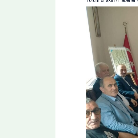
Yorum bırakın
/
Haberler
/