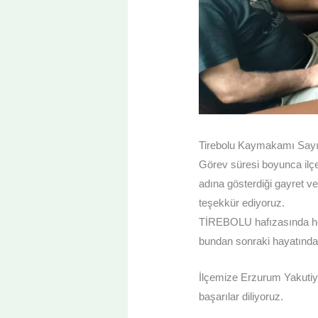
Tirebolu Kaymakamı Sayı
Görev süresi boyunca ilçe
adına gösterdiği gayret v
teşekkür ediyoruz.
TİREBOLU hafızasında her
bundan sonraki hayatında s
İlçemize Erzurum Yakutiye
başarılar diliyoruz.