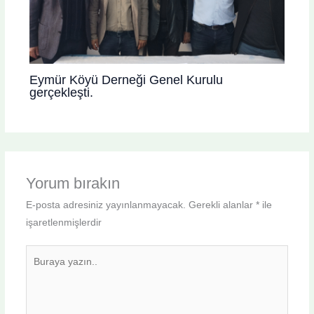
Eymür Köyü Derneği Genel Kurulu
gerçekleşti.
Yorum bırakın
E-posta adresiniz yayınlanmayacak.
Gerekli alanlar
*
ile
işaretlenmişlerdir
Buraya
yazın..