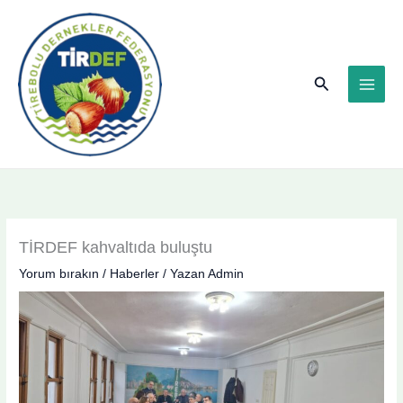
İçeriğe
atla
Arama
TİRDEF kahvaltıda buluştu
Yorum bırakın
/
Haberler
/ Yazan
Admin